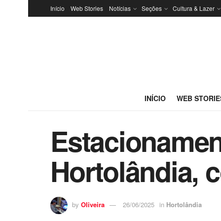
Início
Web Stories
Notícias
Seções
Cultura & Lazer
INÍCIO
WEB STORIE
Estacionamen
Hortolândia, c
by
Oliveira
26/06/2025
in
Hortolândia