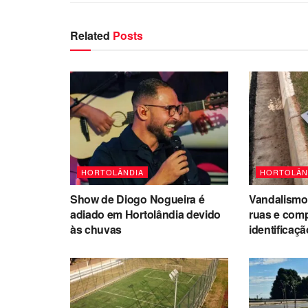
Related
Posts
HORTOLÂNDIA
HORTOLÂN
Show de Diogo Nogueira é
Vandalismo 
adiado em Hortolândia devido
ruas e com
às chuvas
identificaç