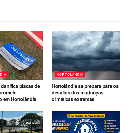
DIA
HORTOLÂNDIA
danifica placas de
Hortolândia se prepara para os
promete
desafios das mudanças
ão em Hortolândia
climáticas extremas