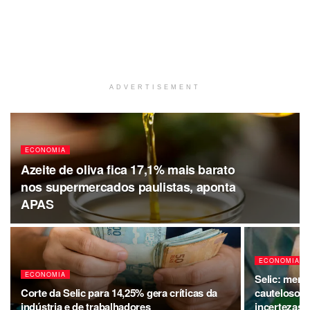
ADVERTISEMENT
ECONOMIA
Azeite de oliva fica 17,1% mais barato
nos supermercados paulistas, aponta
APAS
ECONOMIA
ECONOMIA
Selic: merc
Corte da Selic para 14,25% gera críticas da
cauteloso d
indústria e de trabalhadores
incertezas