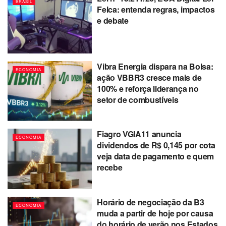
BRASIL
Felca: entenda regras, impactos
e debate
Vibra Energia dispara na Bolsa:
ECONOMIA
ação VBBR3 cresce mais de
100% e reforça liderança no
setor de combustíveis
Fiagro VGIA11 anuncia
ECONOMIA
dividendos de R$ 0,145 por cota
veja data de pagamento e quem
recebe
Horário de negociação da B3
ECONOMIA
muda a partir de hoje por causa
do horário de verão nos Estados