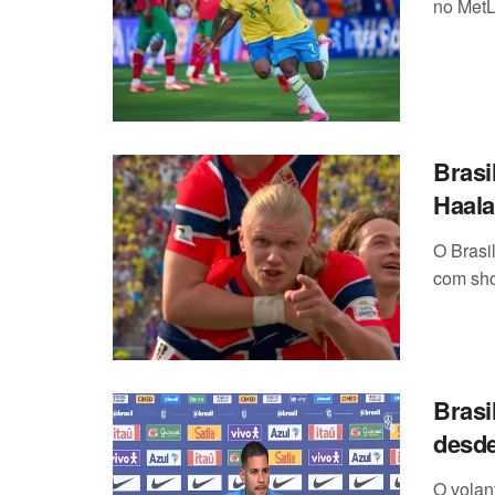
no MetL
Brasi
Haal
O Brasi
com sho
Brasi
desde
O volan