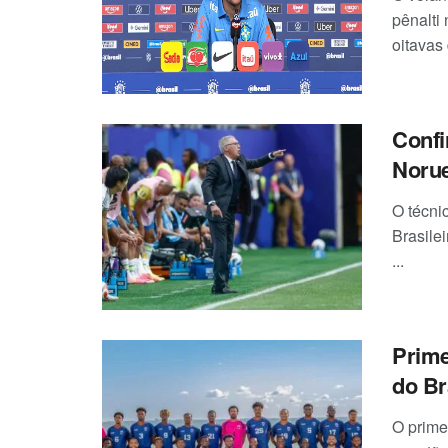
pênalti
oitavas 
Confi
Noru
O técni
Brasilei
...
Prime
do Br
O prime