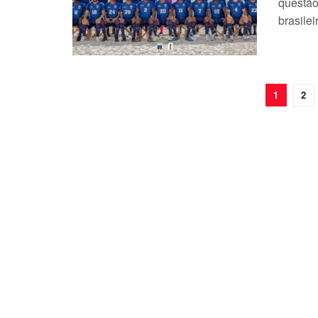
questão
brasilei
1
2