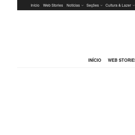
Início
Web Stories
Notícias
Seções
Cultura & Lazer
INÍCIO
WEB STORIE