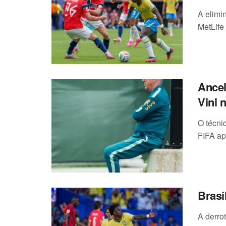
A elimi
MetLife
Ancelo
Vini 
O técni
FIFA ap
Brasi
A derro