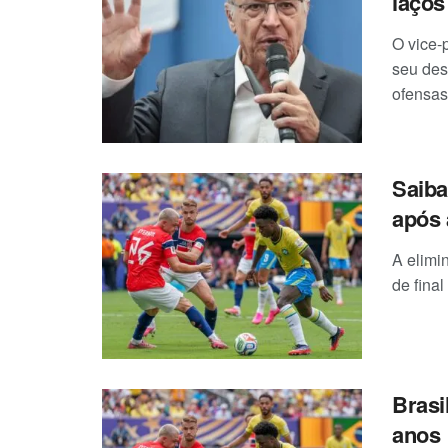
laços
O vice-
seu des
ofensas 
Saiba
após 
A elimi
de fina
Brasi
anos