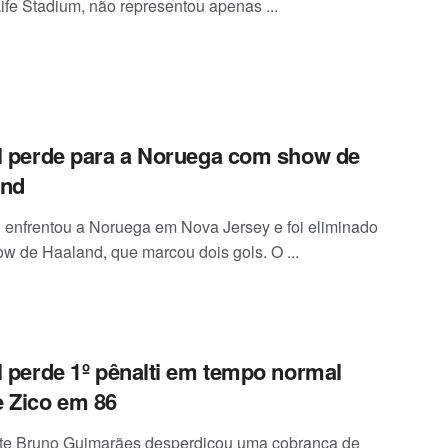
ife Stadium, não representou apenas ...
l perde para a Noruega com show de
and
l enfrentou a Noruega em Nova Jersey e foi eliminado
w de Haaland, que marcou dois gols. O ...
l perde 1º pênalti em tempo normal
 Zico em 86
te Bruno Guimarães desperdiçou uma cobrança de