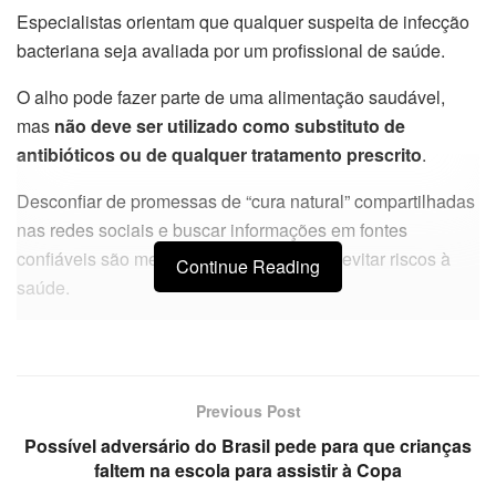
Especialistas orientam que qualquer suspeita de infecção
bacteriana seja avaliada por um profissional de saúde.
O alho pode fazer parte de uma alimentação saudável,
mas
não deve ser utilizado como substituto de
antibióticos ou de qualquer tratamento prescrito
.
Desconfiar de promessas de “cura natural” compartilhadas
nas redes sociais e buscar informações em fontes
confiáveis são medidas importantes para evitar riscos à
Continue Reading
saúde.
Previous Post
Possível adversário do Brasil pede para que crianças
faltem na escola para assistir à Copa