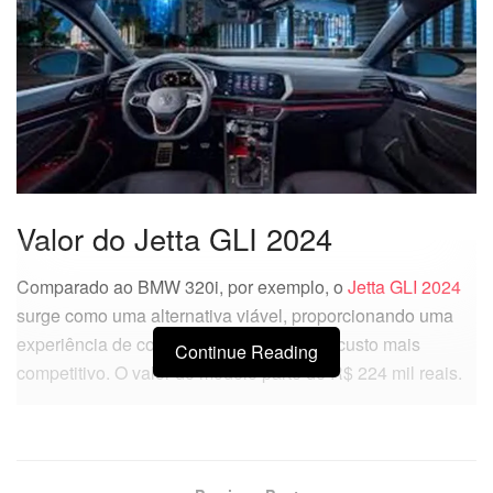
Valor do Jetta GLI 2024
Comparado ao BMW 320i, por exemplo, o
Jetta GLI 2024
surge como uma alternativa viável, proporcionando uma
experiência de condução esportiva a um custo mais
Continue Reading
competitivo. O valor do modelo parte de R$ 224 mil reais.