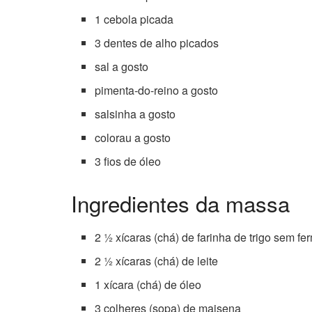
1 cebola picada
3 dentes de alho picados
sal a gosto
pimenta-do-reino a gosto
salsinha a gosto
colorau a gosto
3 fios de óleo
Ingredientes da massa
2 ½ xícaras (chá) de farinha de trigo sem fe
2 ½ xícaras (chá) de leite
1 xícara (chá) de óleo
3 colheres (sopa) de maisena