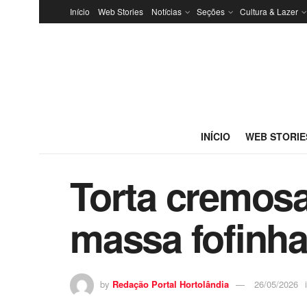
Início
Web Stories
Notícias
Seções
Cultura & Lazer
INÍCIO
WEB STORIE
Torta cremosa 
massa fofinha 
by
Redação Portal Hortolândia
26/05/2026