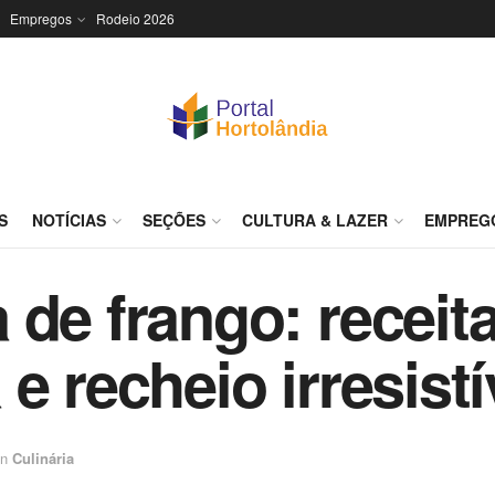
Empregos
Rodeio 2026
S
NOTÍCIAS
SEÇÕES
CULTURA & LAZER
EMPREG
de frango: receita
e recheio irresistí
in
Culinária