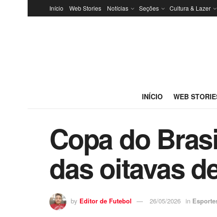
Início
Web Stories
Notícias
Seções
Cultura & Lazer
INÍCIO
WEB STORIE
Copa do Bras
das oitavas de
by
Editor de Futebol
26/05/2026
in
Esporte