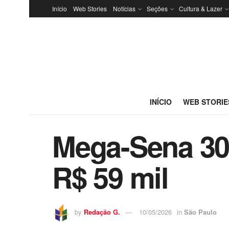
Início
Web Stories
Notícias
Seções
Cultura & Lazer
INÍCIO
WEB STORIE
Mega-Sena 30
R$ 59 mil
by
Redação G.
10/05/2026
in
São Paulo