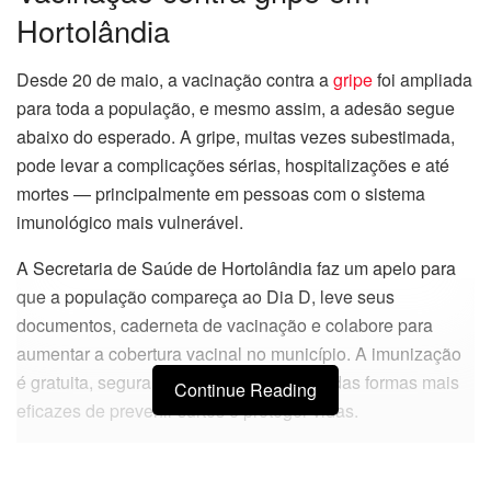
Hortolândia
Desde 20 de maio, a vacinação contra a
gripe
foi ampliada
para toda a população, e mesmo assim, a adesão segue
abaixo do esperado. A gripe, muitas vezes subestimada,
pode levar a complicações sérias, hospitalizações e até
mortes — principalmente em pessoas com o sistema
imunológico mais vulnerável.
A Secretaria de Saúde de Hortolândia faz um apelo para
que a população compareça ao Dia D, leve seus
documentos, caderneta de vacinação e colabore para
aumentar a cobertura vacinal no município. A imunização
é gratuita, segura e continua sendo uma das formas mais
Continue Reading
eficazes de prevenir surtos e proteger vidas.