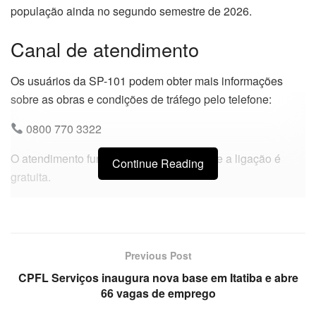
população ainda no segundo semestre de 2026.
Canal de atendimento
Os usuários da SP-101 podem obter mais informações
sobre as obras e condições de tráfego pelo telefone:
0800 770 3322
O atendimento funciona 24 horas por dia e a ligação é
Continue Reading
gratuita.
Previous Post
CPFL Serviços inaugura nova base em Itatiba e abre
66 vagas de emprego