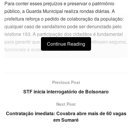
Para conter esses prejuízos e preservar o patrimônio
público, a Guarda Municipal realiza rondas diárias. A
prefeitura reforça o pedido de colaboração da população:
qualquer caso de vandalismo pode ser denunciado pelo
telefone 153. A participação dos cidadãos é fundamental
para garantir que os espaços coletivos continuem seguros,
Continue Reading
funcionais e acessíveis a todos.
Previous Post
STF inicia interrogatório de Bolsonaro
Next Post
Contratação imediata: Covabra abre mais de 60 vagas
em Sumaré