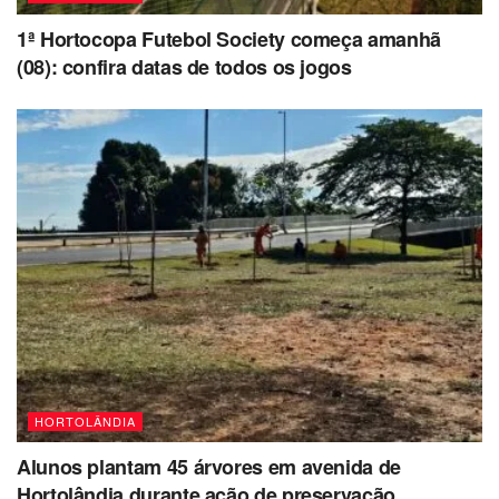
1ª Hortocopa Futebol Society começa amanhã
(08): confira datas de todos os jogos
HORTOLÂNDIA
Alunos plantam 45 árvores em avenida de
Hortolândia durante ação de preservação