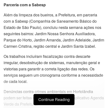
Parceria com a Sabesp
Além da limpeza dos bueiros, a Prefeitura, em parceria
com a Sabesp (Companhia de Saneamento Básico do
Estado de São Paulo), concluiu nesta semana ações nos
seguintes bairros: Jardim Nossa Senhora Auxiliadora,
Parque do Horto, Jardim Amanda, Jardim Adelaide, Jardim
Carmen Cristina, região central e Jardim Santa Izabel.
Os trabalhos incluíram fiscalização contra descarte
irregular, desobstrução de sistemas, manutenção geral e
vistorias para garantir a correta ligação das redes. Os
serviços seguem um cronograma conforme a necessidade
de cada local.
Denúncias contra crimes ambientais em Hortolândia
podem ser feitas de forma anônima pelo aplicativo Agenda
Continue Reading
Verde da Prefeitura.