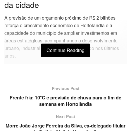
da cidade
A previsão de um orçamento próximo de R$ 2 bilhões
reforça o crescimento econômico de Hortolândia e a
capacidade do município de ampliar investimentos em
áreas estratégicas, acompanhando o desenvolvimento
urbano, industrial e populacional registrado nos últimos
Continue Reading
anos.
Previous Post
Frente fria: 10°C e previsão de chuva para o fim de
semana em Hortolândia
Next Post
Morre João Jorge Ferreira da Silva, ex-delegado titular