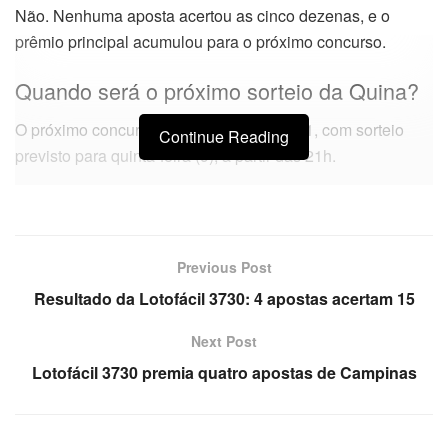
Não. Nenhuma aposta acertou as cinco dezenas, e o
prêmio principal acumulou para o próximo concurso.
Quando será o próximo sorteio da Quina?
O próximo concurso da Quina será o 7061, com sorteio
Continue Reading
previsto para quinta-feira (9), a partir das 21h.
Previous Post
Resultado da Lotofácil 3730: 4 apostas acertam 15
Next Post
Lotofácil 3730 premia quatro apostas de Campinas