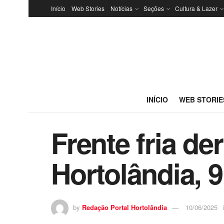
Início
Web Stories
Notícias
Seções
Cultura & Lazer
INÍCIO
WEB STORIE
Frente fria d
Hortolândia, 
by
Redação Portal Hortolândia
10/06/2025