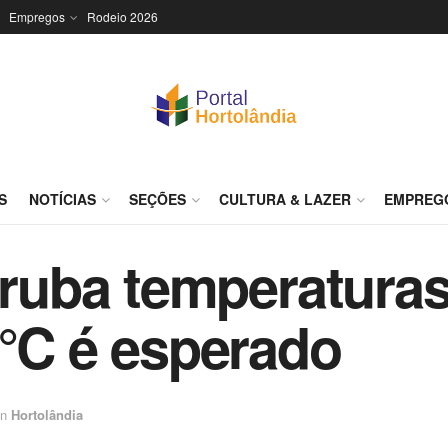
Empregos
Rodeio 2026
S
NOTÍCIAS
SEÇÕES
CULTURA & LAZER
EMPREG
erruba temperatura
9°C é esperado
in
Hortolândia