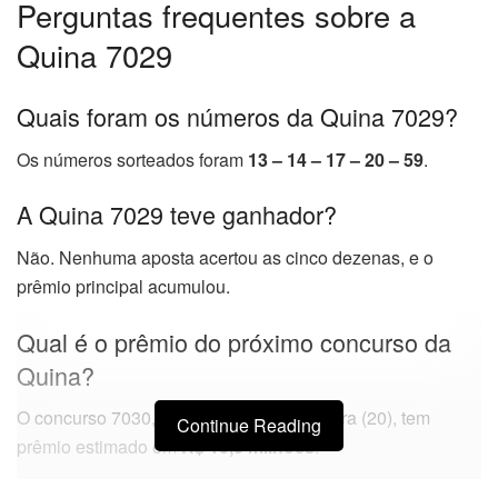
Perguntas frequentes sobre a
Quina 7029
Quais foram os números da Quina 7029?
Os números sorteados foram
13 – 14 – 17 – 20 – 59
.
A Quina 7029 teve ganhador?
Não. Nenhuma aposta acertou as cinco dezenas, e o
prêmio principal acumulou.
Qual é o prêmio do próximo concurso da
Quina?
O concurso 7030, previsto para quarta-feira (20), tem
Continue Reading
prêmio estimado em
R$ 13,5 milhões
.