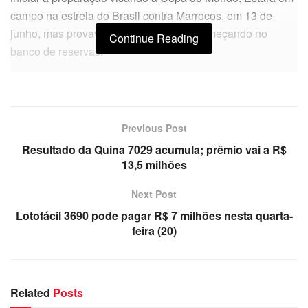
campo na estreia do Brasil contra Marrocos, em 13 de
junho, mas provavelmente, até então, começando no
Continue Reading
banco de reservas.
Previous Post
Resultado da Quina 7029 acumula; prêmio vai a R$
13,5 milhões
Next Post
Lotofácil 3690 pode pagar R$ 7 milhões nesta quarta-
feira (20)
Related
Posts