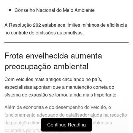
Conselho Nacional do Meio Ambiente
A Resolução 282 estabelece limites mínimos de eficiência
no controle de emissões automotivas.
Frota envelhecida aumenta
preocupação ambiental
Com veículos mais antigos circulando no país,
especialistas apontam que a manutenção correta do
sistema de exaustão se tornou ainda mais importante.
Além da economia e do desempenho do veículo, o
funcionamento adequado do catalisador ajuda na redução
da poluição atmosférica e dos impactos ambientais
Continue Reading
causados pelo trânsito urbano.