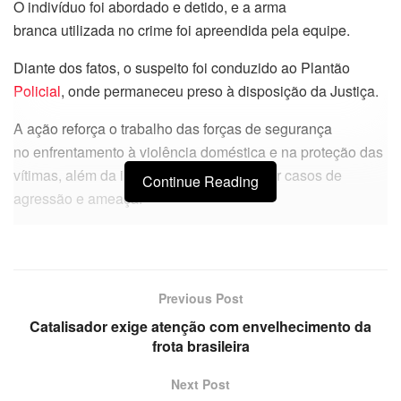
O indivíduo foi abordado e detido, e a arma
branca utilizada no crime foi apreendida pela equipe.
Diante dos fatos, o suspeito foi conduzido ao Plantão
Policial
, onde permaneceu preso à disposição da Justiça.
A ação reforça o trabalho das forças de segurança
no enfrentamento à violência doméstica e na proteção das
vítimas, além da importância de denunciar casos de
Continue Reading
agressão e ameaça.
Previous Post
Catalisador exige atenção com envelhecimento da
frota brasileira
Next Post