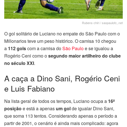
Rubens chiri / saopaulofc,.net
O gol solitário de Luciano no empate do São Paulo com o
Millonarios teve um peso histórico. O camisa 10 chegou
a
112 gols
com a camisa do
São Paulo
e se igualou a
Rogério Ceni como o
segundo maior artilheiro do clube
no século XXI
.
A caça a Dino Sani, Rogério Ceni
e Luis Fabiano
Na lista geral de todos os tempos, Luciano ocupa a
16ª
posição
e está a apenas
um gol
de igualar Dino Sani,
que soma 113 tentos. Considerando apenas o período a
partir de 2001, o cenário é ainda mais complicado: agora