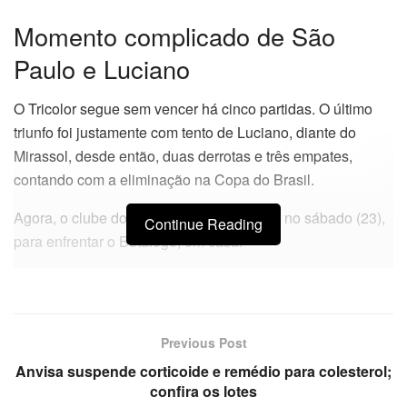
Momento complicado de São
Paulo e Luciano
O Tricolor segue sem vencer há cinco partidas. O último
triunfo foi justamente com tento de Luciano, diante do
Mirassol, desde então, duas derrotas e três empates,
contando com a eliminação na Copa do Brasil.
Agora, o clube do Morumbi volta a campo no sábado (23),
Continue Reading
para enfrentar o Botafogo, em casa.
Previous Post
Anvisa suspende corticoide e remédio para colesterol;
confira os lotes