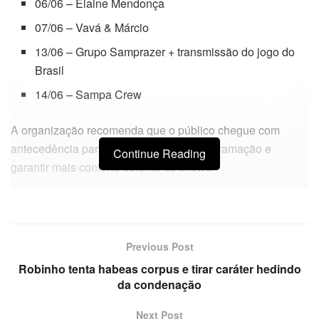
06/06 – Elaine Mendonça
07/06 – Vavá & Márcio
13/06 – Grupo Samprazer + transmissão do jogo do
Brasil
14/06 – Sampa Crew
A organização recomenda que o público chegue com
antecedência para aproveitar toda a programação e
Continue Reading
garantir mais conforto durante os shows.
Previous Post
Robinho tenta habeas corpus e tirar caráter hedindo
da condenação
Next Post