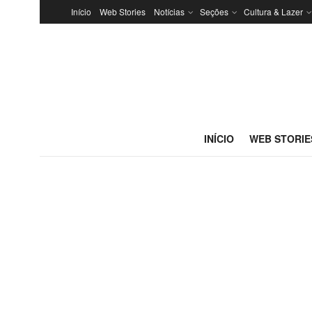
Início
Web Stories
Notícias
Seções
Cultura & Lazer
INÍCIO
WEB STORIE