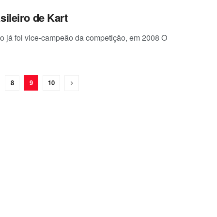
sileiro de Kart
loto já foi vice-campeão da competição, em 2008 O
8
9
10