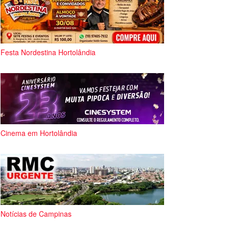
Festa Nordestina Hortolândia
Cinema em Hortolândia
Notícias de Campinas