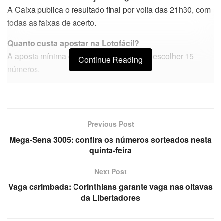
A Caixa publica o resultado final por volta das 21h30, com
todas as faixas de acerto.
Quanto custa apostar na Lotofácil?
A aposta mínima custa R$ 3,50 e permite escolher 15
Continue Reading
números.
Previous Post
Mega-Sena 3005: confira os números sorteados nesta
quinta-feira
Next Post
Vaga carimbada: Corinthians garante vaga nas oitavas
da Libertadores