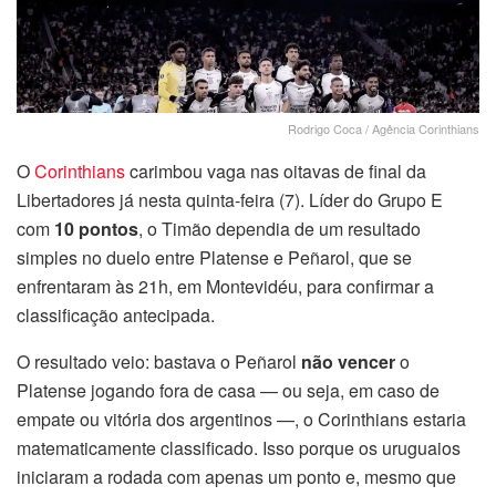
Rodrigo Coca / Agência Corinthians
O
Corinthians
carimbou vaga nas oitavas de final da
Libertadores já nesta quinta-feira (7). Líder do Grupo E
com
10 pontos
, o Timão dependia de um resultado
simples no duelo entre Platense e Peñarol, que se
enfrentaram às 21h, em Montevidéu, para confirmar a
classificação antecipada.
O resultado veio: bastava o Peñarol
não vencer
o
Platense jogando fora de casa — ou seja, em caso de
empate ou vitória dos argentinos —, o Corinthians estaria
matematicamente classificado. Isso porque os uruguaios
iniciaram a rodada com apenas um ponto e, mesmo que