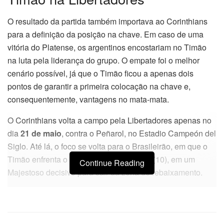
O resultado da partida também importava ao Corinthians
para a definição da posição na chave. Em caso de uma
vitória do Platense, os argentinos encostariam no Timão
na luta pela liderança do grupo. O empate foi o melhor
cenário possível, já que o Timão ficou a apenas dois
pontos de garantir a primeira colocação na chave e,
consequentemente, vantagens no mata-mata.
O Corinthians volta a campo pela Libertadores apenas no
dia
21 de maio
, contra o Peñarol, no Estadio Campeón del
Siglo. Até lá, o foco se volta para o Brasileirão, em que o
Timão enfrenta o São Paulo no domingo (10), em um
Continue Reading
Majestoso decisivo para sair da zona de rebaixamento.