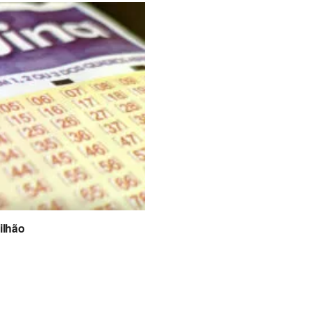
ilhão