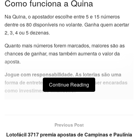
Como funciona a Quina
Na Quina, o apostador escolhe entre 5 e 15 números
dentre os 80 disponíveis no volante. Ganha quem acertar
2, 3, 4 ou 5 dezenas.
Quanto mais números forem marcados, maiores são as
chances de ganhar, mas também aumenta o valor da
aposta.
Jogue com responsabilidade. As loterias são uma
forma de entretenimento e não devem ser encaradas
Continue Reading
como investimento financeiro.
Previous Post
Lotofácil 3717 premia apostas de Campinas e Paulínia