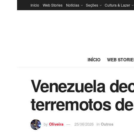
Início
Web Stories
Notícias
Seções
Cultura & Lazer
INÍCIO
WEB STORIE
Venezuela de
terremotos de
by
Oliveira
25/06/2026
in
Outros