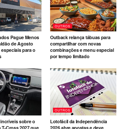
OUTROS
ados Pague Menos
Outback relança tábuas para
ldão de Agosto
compartilhar com novas
 especiais para o
combinações e menu especial
s
por tempo limitado
OUTROS
incríveis sobre o
Lotofácil da Independência
 T-Cross 2027 que
2026 abre apostas e deve