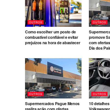
OUTROS
OUTROS
Como escolher um posto de
Supermerc
combustível confiável e evitar
promove Sa
prejuízos na hora de abastecer
com ofertas
Dia dos Pai
OUTROS
OUTROS
Supermercados Pague Menos
10 detalhes 
realiza ação com ofertas
Volkswagen