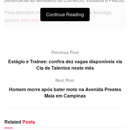
pertencente ao Ministério do Comércio, Indústria e Pescas.
Para descobrir mais sobre os pescados da Noruega,
Continue Reading
acesse
www.bacalhaudanoruega.com.br
Previous Post
Estágio e Trainee: confira dez vagas disponíveis via
Cia de Talentos neste mês
Next Post
Homem morre após bater moto na Avenida Prestes
Maia em Campinas
Related
Posts