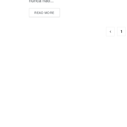
nunca não...
DETAILS
READ MORE
1