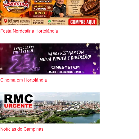
Festa Nordestina Hortolândia
Cinema em Hortolândia
Notícias de Campinas