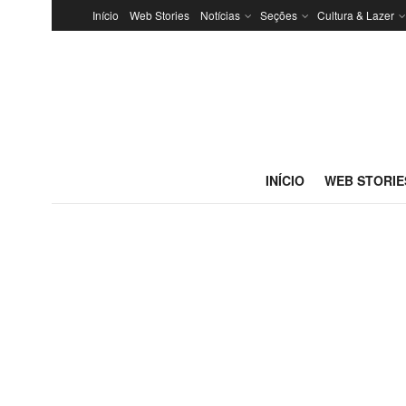
Início
Web Stories
Notícias
Seções
Cultura & Lazer
INÍCIO
WEB STORIE