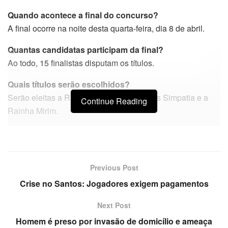
Quando acontece a final do concurso?
A final ocorre na noite desta quarta-feira, dia 8 de abril.
Quantas candidatas participam da final?
Ao todo, 15 finalistas disputam os títulos.
Quais títulos serão escolhidos?
Serão eleitas a Rainha, a Princesa, a Miss Simpatia e a
Continue Reading
Rainha Mirim.
Previous Post
Crise no Santos: Jogadores exigem pagamentos
Next Post
Homem é preso por invasão de domicílio e ameaça