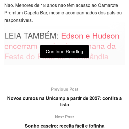
Não. Menores de 18 anos não têm acesso ao Camarote
Premium Capela Bar, mesmo acompanhados dos pais ou
responsáveis.
LEIA TAMBÉM:
Edson e Hudson
encerram a primeira semana da
Continue Reading
Festa do Peão de Hortolândia
Previous Post
Novos cursos na Unicamp a partir de 2027: confira a
lista
Next Post
Sonho caseiro: receita fácil e fofinha