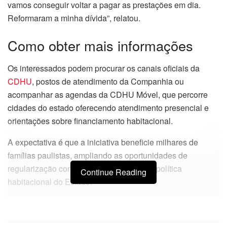
vamos conseguir voltar a pagar as prestações em dia.
Reformaram a minha dívida”, relatou.
Como obter mais informações
Os interessados podem procurar os canais oficiais da
CDHU
, postos de atendimento da Companhia ou
acompanhar as agendas da CDHU Móvel, que percorre
cidades do estado oferecendo atendimento presencial e
orientações sobre financiamento habitacional.
A expectativa é que a iniciativa beneficie milhares de
famílias paulistas, ampliando as oportunidades de
regularização contratual e fortalecendo a política
Continue Reading
habitacional do Estado.