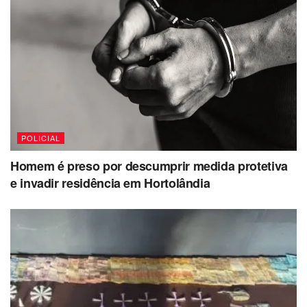
descreveu como pardo, magro, com cerca de 1,80m de
altura e idade entre 20 e 22 anos, além de aparentar ser
usuário de crack. Na ação, ele vestia camiseta verde,
bermuda
preta e tênis preto com detalhes verdes.
Fonte:
Jornal Já
POLICIAL
Homem é preso por descumprir medida protetiva
e invadir residência em Hortolândia