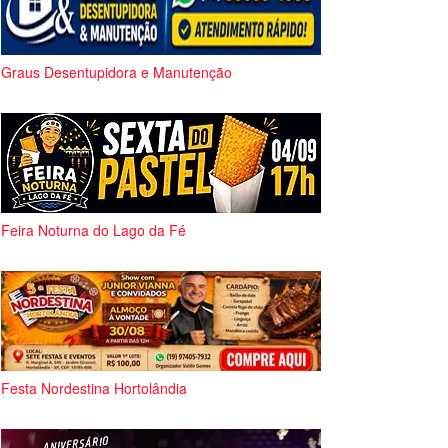
Graus Desentupidora e Manutenção
Feira Noturna do Lago da Fé
Festa Nordestina Hortolândia