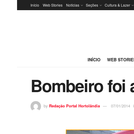
Início
Web Stories
Notícias
Seções
Cultura & Lazer
INÍCIO
WEB STORIE
Bombeiro foi 
by
Redação Portal Hortolândia
07/01/2014