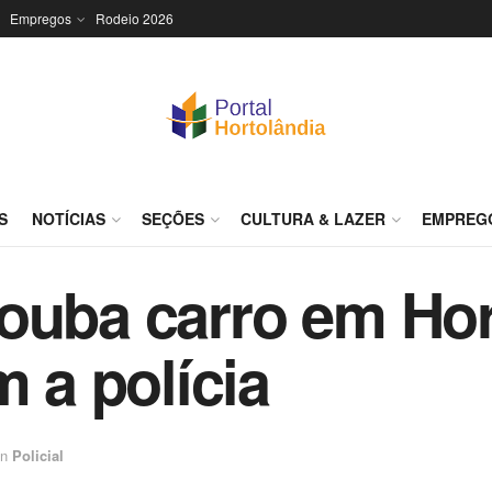
Empregos
Rodeio 2026
S
NOTÍCIAS
SEÇÕES
CULTURA & LAZER
EMPREG
ouba carro em Hor
m a polícia
in
Policial