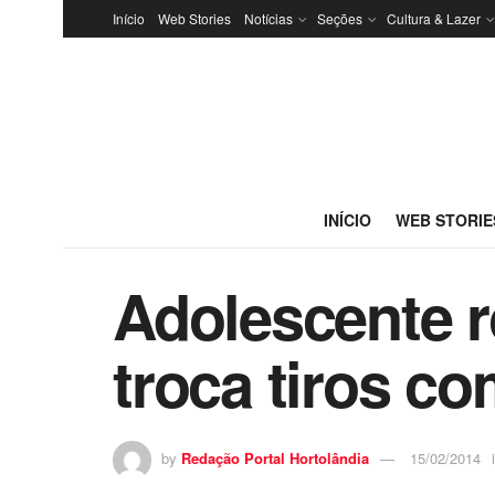
Início
Web Stories
Notícias
Seções
Cultura & Lazer
INÍCIO
WEB STORIE
Adolescente r
troca tiros co
by
Redação Portal Hortolândia
15/02/2014