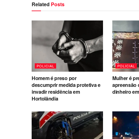
Related
Posts
POLICIAL
POLICIAL
Homem é preso por
Mulher é pr
descumprir medida protetiva e
apreensão 
invadir residência em
dinheiro em
Hortolândia