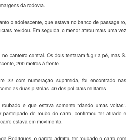
 margens da rodovia.
nto o adolescente, que estava no banco de passageiro,
liciais revidou. Em seguida, o menor atirou mais uma vez
o canteiro central. Os dois tentaram fugir a pé, mas S.
scente, 200 metros à frente.
bre 22 com numeração suprimida, foi encontrado nas
mo as duas pistolas .40 dos policiais militares.
 roubado e que estava somente “dando umas voltas”.
 participado do roubo do carro, confirmou ter atirado e
 carro estava em movimento.
a Rodrigues, o garoto admitiu ter roubado o carro com