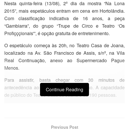
Nesta quinta-feira (13/08), 2º dia da mostra “Na Lona
2015”, mais espetáculos entram em cena em Hortolândia.
Com classificação indicativa de 16 anos, a peça
“Gambiarra”, do grupo “Trupe de Circo e Teatro ‘Os
Profiçççionais'”, é opção gratuita de entretenimento.
O espetáculo começa às 20h, no Teatro Casa de Joana,
localizado na Av. São Francisco de Assis, s/nº, na Vila
Real Continuação, anexo ao Supermercado Pague
Menos.
Para assistir, basta chegar com 30 minutos de
antecedência ao horário da apresentação. A capacidade
Continue Reading
de público do Teatro Casa de Joana é de 190 pessoas.
Previous Post