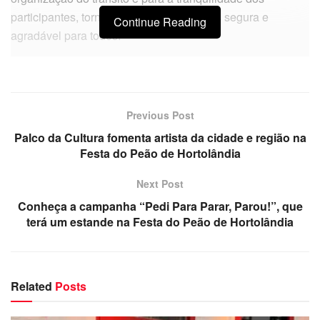
participantes, tornando a festa ainda mais segura e
Continue Reading
agradável para todos.
Previous Post
Palco da Cultura fomenta artista da cidade e região na
Festa do Peão de Hortolândia
Next Post
Conheça a campanha “Pedi Para Parar, Parou!”, que
terá um estande na Festa do Peão de Hortolândia
Related
Posts