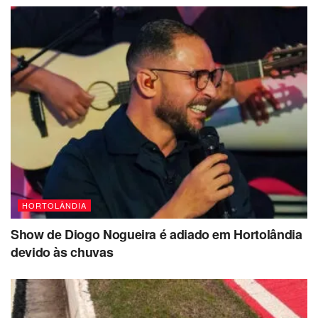
possibilidade de pancadas de chuva à noite, com as
maiores chances concentrando-se no sábado. As
temperaturas para sexta devem ficar entre 22°C e
35°C, e a umidade relativa do ar pode ficar abaixo de
30% à tarde.
Fique atento às atualizações meteorológicas e prepare-se
para as variações de temperatura!
HORTOLÂNDIA
Show de Diogo Nogueira é adiado em Hortolândia
devido às chuvas