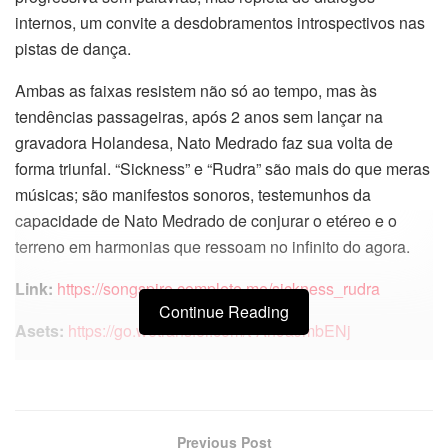
internos, um convite a desdobramentos introspectivos nas
pistas de dança.
Ambas as faixas resistem não só ao tempo, mas às
tendências passageiras, após 2 anos sem lançar na
gravadora Holandesa, Nato Medrado faz sua volta de
forma triunfal. “Sickness” e “Rudra” são mais do que meras
músicas; são manifestos sonoros, testemunhos da
capacidade de Nato Medrado de conjurar o etéreo e o
terreno em harmonias que ressoam no infinito do agora.
Link:
https://songspire.complete.me/sickness_rudra
Continue Reading
Asets:
https://go.wetransfer.com/t-An9aJmbENj
Previous Post