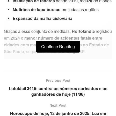
Instalação de radares
desde 2019, reduzindo mortes
Mutirões de tapa-buraco
em todas as regiões
Expansão da malha cicloviária
Graças a esse conjunto de medidas,
Hortolândia
registrou
em 2024 o
menor número de acidentes fatais entre
cidades com mais de 200 mil habitantes no Estado de
Continue Reading
São Paulo
, segundo o sistema
Infosiga-SP
.
Previous Post
Lotofácil 3415: confira os números sorteados e os
ganhadores de hoje (11/06)
Next Post
Horóscopo de hoje, 12 de junho de 2025: Lua em