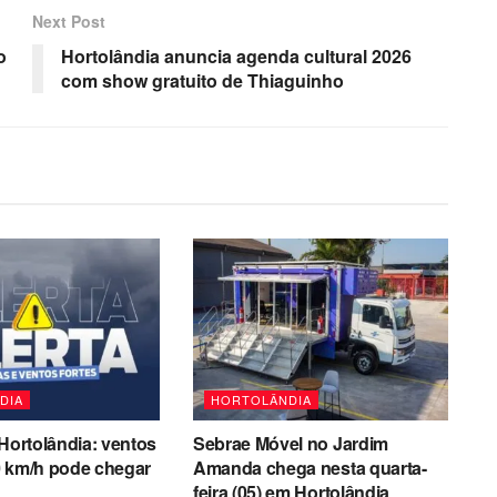
Next Post
o
Hortolândia anuncia agenda cultural 2026
com show gratuito de Thiaguinho
DIA
HORTOLÂNDIA
 Hortolândia: ventos
Sebrae Móvel no Jardim
0 km/h pode chegar
Amanda chega nesta quarta-
feira (05) em Hortolândia