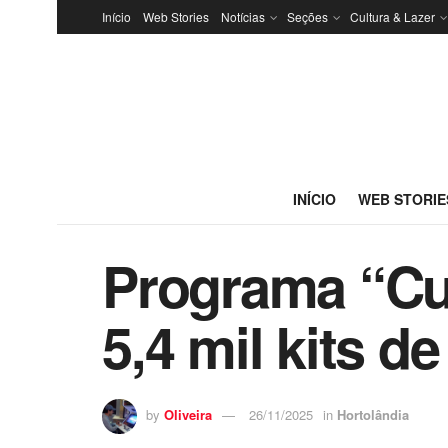
Início
Web Stories
Notícias
Seções
Cultura & Lazer
INÍCIO
WEB STORIE
Programa “Cui
5,4 mil kits d
by
Oliveira
26/11/2025
in
Hortolândia