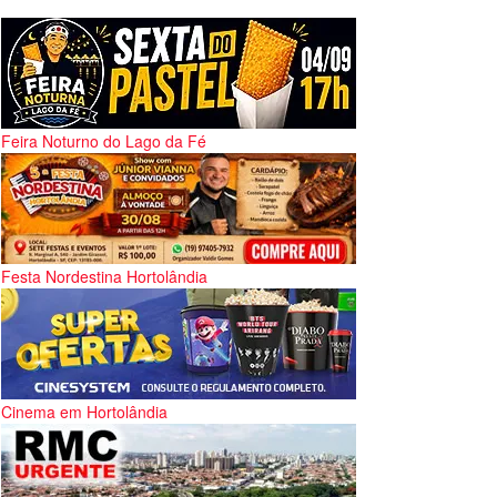
Feira Noturno do Lago da Fé
Festa Nordestina Hortolândia
Cinema em Hortolândia