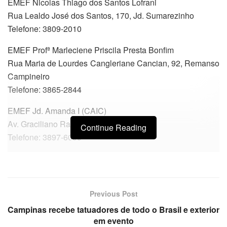
EMEF Nicolas Thiago dos Santos Lofrani
Rua Lealdo José dos Santos, 170, Jd. Sumarezinho
Telefone: 3809-2010
EMEF Profª Marleciene Priscila Presta Bonfim
Rua Maria de Lourdes Cangleriane Cancian, 92, Remanso
Campineiro
Telefone: 3865-2844
EMEF Jd. Amanda I (CAIC)
Av. Graciliano Ramos, 698, Jd. Amanda
Continue Reading
Telefone: 3897-6055
Previous Post
Campinas recebe tatuadores de todo o Brasil e exterior
em evento