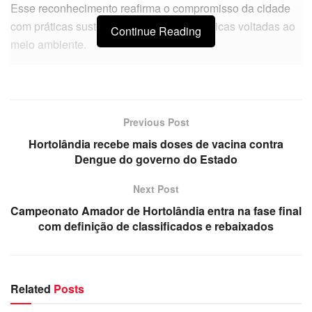
Esse reconhecimento reafirma o compromisso da cidade
com práticas sustentáveis e políticas públicas voltadas ao
Continue Reading
meio ambiente.
Previous Post
Hortolândia recebe mais doses de vacina contra
Dengue do governo do Estado
Next Post
Campeonato Amador de Hortolândia entra na fase final
com definição de classificados e rebaixados
Related
Posts