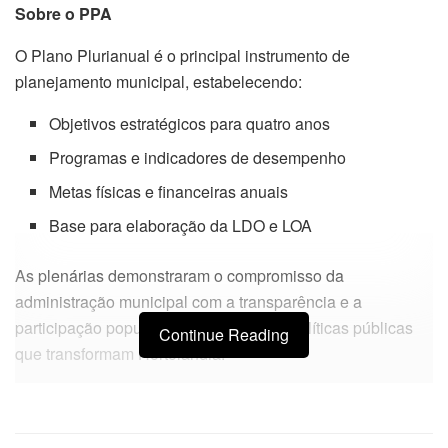
Sobre o PPA
O Plano Plurianual é o principal instrumento de
planejamento municipal, estabelecendo:
Objetivos estratégicos para quatro anos
Programas e indicadores de desempenho
Metas físicas e financeiras anuais
Base para elaboração da LDO e LOA
As plenárias demonstraram o compromisso da
administração municipal com a transparência e a
participação popular na construção de políticas públicas
Continue Reading
que transformam Hortolândia.