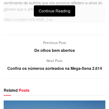
sentimento de euforia que ela provoca refletem a alma do
gênero que o artista tanto ama.
Continue Reading
https://onerpm.link/AME_Luz
Previous Post
De olhos bem abertos
Next Post
Confira os números sorteados na Mega-Sena 2.614
Related
Posts