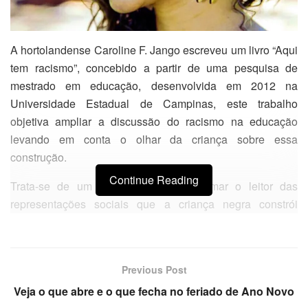
A hortolandense Caroline F. Jango escreveu um livro “Aqui
tem racismo”, concebido a partir de uma pesquisa de
mestrado em educação, desenvolvida em 2012 na
Universidade Estadual de Campinas, este trabalho
objetiva ampliar a discussão do racismo na educação
levando em conta o olhar da criança sobre essa
construção.
Continue Reading
Trata-se de um livro que visa aproximar o leitor das
representações sociais que a criança negra constrói
acerca da escola e de si em função do seu pertencimento
racial. o trabalho pretendeu dar voz às crianças negras
para entender como o racismo, ao qual elas são
Previous Post
submetidas cotidianamente, afeta a construção da
Veja o que abre e o que fecha no feriado de Ano Novo
identidade delas e o modo pelo qual a mesma vivência a