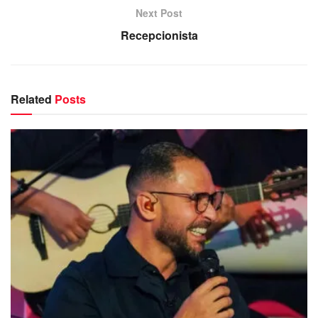
instituição de ensino que muitas vezes é conivente com as
Next Post
práticas racistas.
Recepcionista
O livro é destinado não só aos profissionais da educação
que têm o grande dever de construir uma escola sem
racismo, mas também aos pais e à comunidade em geral,
Related
Posts
que ainda não compreendem ou que querem entender
melhor como as práticas discriminatórias operam no
cotidiano escolar da criança, hierarquizando as relações
sociais e afetando duramente a autoimagem da criança
negra e não favorecendo um ambiente de valorização das
diferenças.