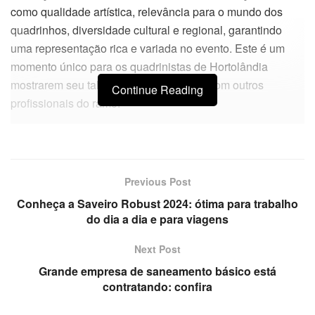
como qualidade artística, relevância para o mundo dos
quadrinhos, diversidade cultural e regional, garantindo
uma representação rica e variada no evento. Este é um
momento único para os quadrinistas de Hortolândia
mostrarem seu talento e se conectarem com outros
Continue Reading
profissionais do ramo.
Previous Post
Conheça a Saveiro Robust 2024: ótima para trabalho
do dia a dia e para viagens
Next Post
Grande empresa de saneamento básico está
contratando: confira