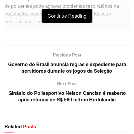
de poluentes pode agravar problemas respiratórios na
população, especialmente entre crianças, idosos e
Continue Reading
pessoas com doenças crônicas.
Previous Post
Governo do Brasil anuncia regras e expediente para
servidores durante os jogos da Seleção
Next Post
Ginásio do Poliesportivo Nelson Cancian é reaberto
após reforma de R$ 560 mil em Hortolândia
Related
Posts