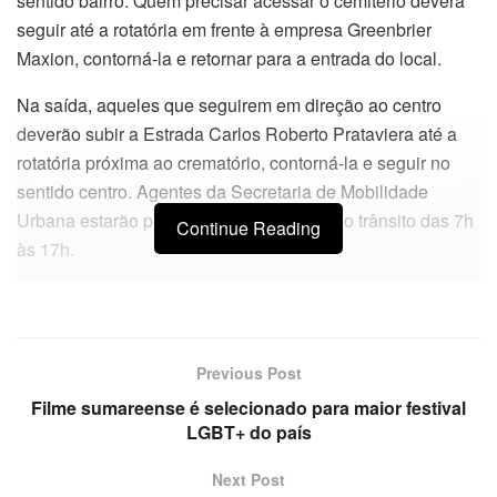
sentido bairro. Quem precisar acessar o cemitério deverá
seguir até a rotatória em frente à empresa Greenbrier
Maxion, contorná-la e retornar para a entrada do local.
Na saída, aqueles que seguirem em direção ao centro
deverão subir a Estrada Carlos Roberto Prataviera até a
rotatória próxima ao crematório, contorná-la e seguir no
sentido centro. Agentes da Secretaria de Mobilidade
Urbana estarão presentes para monitorar o trânsito das 7h
Continue Reading
às 17h.
Previous Post
Filme sumareense é selecionado para maior festival
LGBT+ do país
Next Post