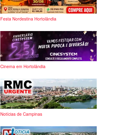
Festa Nordestina Hortolândia
Cinema em Hortolândia
Notícias de Campinas