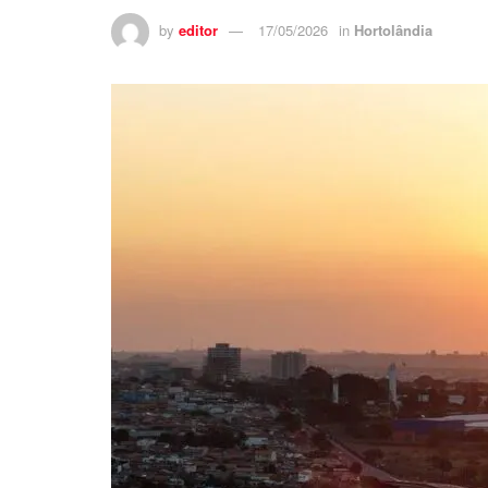
by
editor
17/05/2026
in
Hortolândia