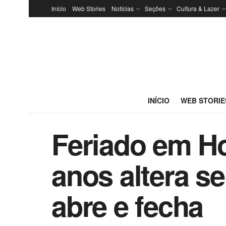
Início
Web Stories
Notícias
Seções
Cultura & Lazer
INÍCIO
WEB STORIE
Feriado em Ho
anos altera se
abre e fecha