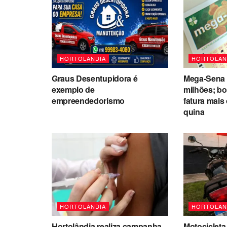
HORTOLÂNDIA
HORTOLÂN
Graus Desentupidora é
Mega-Sena 
exemplo de
milhões; bo
empreendedorismo
fatura mais
quina
HORTOLÂNDIA
HORTOLÂN
Hortolândia realiza campanha
Motocicleta