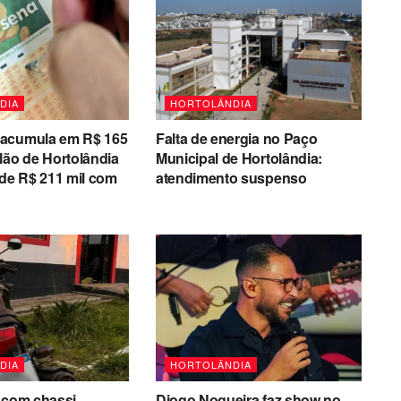
DIA
HORTOLÂNDIA
acumula em R$ 165
Falta de energia no Paço
lão de Hortolândia
Municipal de Hortolândia:
 de R$ 211 mil com
atendimento suspenso
DIA
HORTOLÂNDIA
 com chassi
Diogo Nogueira faz show no